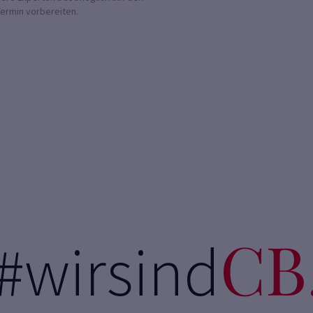
rmin vorbereiten.
CB
#wirsind