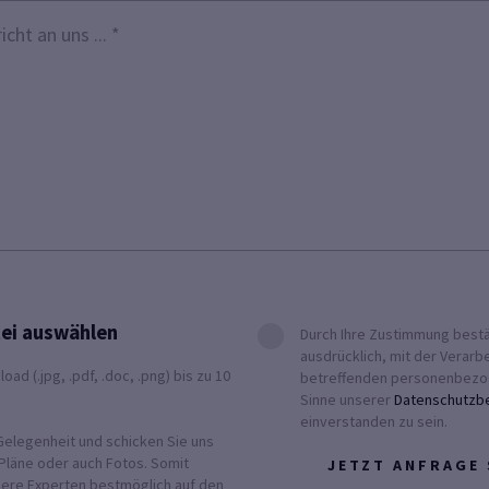
ei auswählen
Durch Ihre Zustimmung bestä
ausdrücklich, mit der Verarb
d (.jpg, .pdf, .doc, .png) bis zu 10
betreffenden personenbezo
Sinne unserer
Datenschutzb
einverstanden zu sein.
Gelegenheit und schicken Sie uns
Pläne oder auch Fotos. Somit
JETZT ANFRAGE
sere Experten bestmöglich auf den